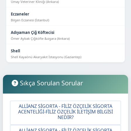
Umay Veteriner Kliniği (Ankara)
Eczaneler
Bilgen Eczanesi (İstanbul)
Adıyaman Çiğ Köftecisi
Ömer Aybak Çiğköfte &ızgara (Ankara)
Shell
Shell Kayaönü Akaryakıt İstasyonu (Gaziantep)
Sıkça Sorulan Sorular
ALLIANZ SIGORTA - FILIZ ÖZÇELIK SIGORTA
ACENTELIĞI-FILIZ ÖZÇELIK İLETIŞIM BILGISI
NEDIR?
ALLIANZ SIGORTA - FILIZ ÖZÇELIK SIGORTA