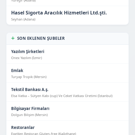
Yüreğir (Adana)
Hasel Sigorta Aracılık Hizmetleri Ltd.şti.
Seyhan (Adana)
SON EKLENEN ŞUBELER
Yazılım Şirketleri
Onex Yazılım (İzmir)
Emlak
Turyap Tropik (Mersin)
Tekstil Bankası A.ş.
Elsa Vatka – Sütyen Kabı (cup) Ve Ceket Vatkası Üretimi (İstanbul)
Bilgisayar Firmaları
Dolgun Bilişim (Mersin)
Restoranlar
Ege'den Restoran Gluten-free (Kağıthane)