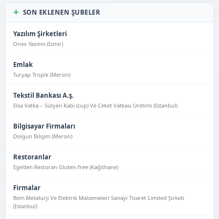
SON EKLENEN ŞUBELER
Yazılım Şirketleri
Onex Yazılım (İzmir)
Emlak
Turyap Tropik (Mersin)
Tekstil Bankası A.ş.
Elsa Vatka – Sütyen Kabı (cup) Ve Ceket Vatkası Üretimi (İstanbul)
Bilgisayar Firmaları
Dolgun Bilişim (Mersin)
Restoranlar
Ege'den Restoran Gluten-free (Kağıthane)
Firmalar
Bem Metalürji Ve Elektrik Malzemeleri Sanayi Ticaret Limited Şirketi
(İstanbul)