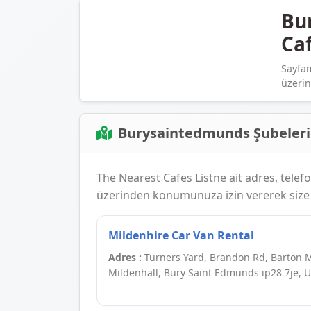
Bu
Caf
Sayfam
üzerind
Burysaintedmunds Şubeleri
The Nearest Cafes Listne ait adres, telefon,
üzerinden konumunuza izin vererek size e
Mildenhire Car Van Rental
Adres :
Turners Yard, Brandon Rd, Barton Mi
Mildenhall, Bury Saint Edmunds ıp28 7je, 