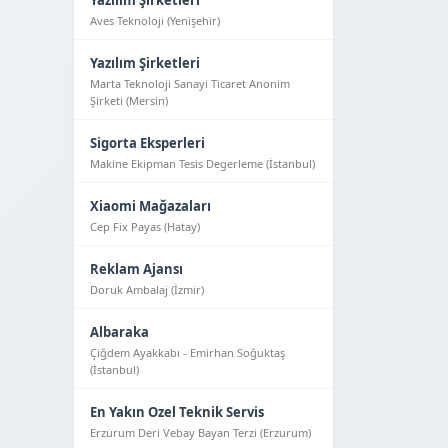
Yazılım Şirketleri
Aves Teknoloji (Yeni̇şehi̇r)
Yazılım Şirketleri
Marta Teknoloji Sanayi Ticaret Anonim
Şirketi (Mersin)
Sigorta Eksperleri
Makine Ekipman Tesis Degerleme (İstanbul)
Xiaomi Mağazaları
Cep Fix Payas (Hatay)
Reklam Ajansı
Doruk Ambalaj (İzmir)
Albaraka
Çiğdem Ayakkabı - Emirhan Soğuktaş
(İstanbul)
En Yakın Ozel Teknik Servis
Erzurum Deri Vebay Bayan Terzi (Erzurum)