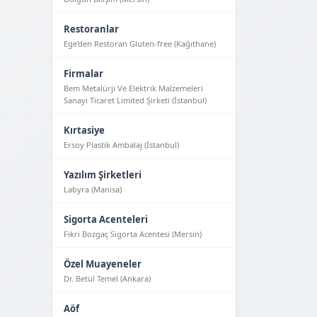
Restoranlar
Ege'den Restoran Gluten-free (Kağıthane)
Firmalar
Bem Metalürji Ve Elektrik Malzemeleri
Sanayi Ticaret Limited Şirketi (İstanbul)
Kırtasiye
Ersoy Plastik Ambalaj (İstanbul)
Yazılım Şirketleri
Labyra (Manisa)
Sigorta Acenteleri
Fikri Bozgaç Sigorta Acentesi (Mersin)
Özel Muayeneler
Dr. Betül Temel (Ankara)
Aöf