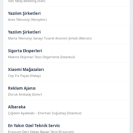
Van Yataş Bedding (Van)
Yazılım Şirketleri
Aves Teknoloji (Yeni̇şehi̇r)
Yazılım Şirketleri
Marta Teknoloji Sanayi Ticaret Anonim Şirketi (Mersin)
Sigorta Eksperleri
Makine Ekipman Tesis Degerleme (İstanbul)
Xiaomi Mağazaları
Cep Fix Payas (Hatay)
Reklam Ajansı
Doruk Ambalaj (İzmir)
Albaraka
Çiğdem Ayakkabı - Emirhan Soğuktaş (İstanbul)
En Yakın Ozel Teknik Servis
Erzurum Deri Vebay Bayan Terzi (Erzurum)