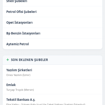
Shell Şubeleri
Petrol Ofisi Şubeleri
Opet İstasyonları
Bp Benzin İstasyonları
Aytemiz Petrol
SON EKLENEN ŞUBELER
Yazılım Şirketleri
Onex Yazılım (İzmir)
Emlak
Turyap Tropik (Mersin)
Tekstil Bankası A.ş.
Elsa Vatka – Sütyen Kabı (cup) Ve Ceket Vatkası Üretimi (İstanbul)