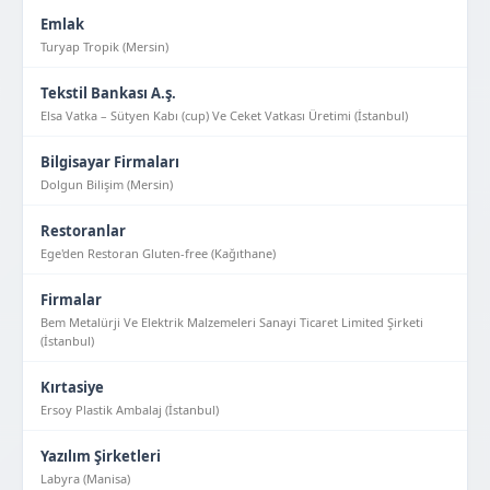
Emlak
Turyap Tropik (Mersin)
Tekstil Bankası A.ş.
Elsa Vatka – Sütyen Kabı (cup) Ve Ceket Vatkası Üretimi (İstanbul)
Bilgisayar Firmaları
Dolgun Bilişim (Mersin)
Restoranlar
Ege'den Restoran Gluten-free (Kağıthane)
Firmalar
Bem Metalürji Ve Elektrik Malzemeleri Sanayi Ticaret Limited Şirketi
(İstanbul)
Kırtasiye
Ersoy Plastik Ambalaj (İstanbul)
Yazılım Şirketleri
Labyra (Manisa)