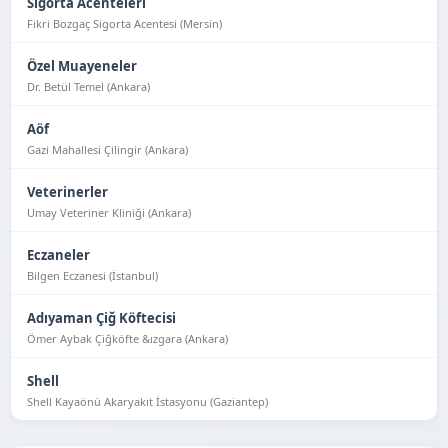
Sigorta Acenteleri
Fikri Bozgaç Sigorta Acentesi (Mersin)
Özel Muayeneler
Dr. Betül Temel (Ankara)
Aöf
Gazi Mahallesi Çilingir (Ankara)
Veterinerler
Umay Veteriner Kliniği (Ankara)
Eczaneler
Bilgen Eczanesi (İstanbul)
Adıyaman Çiğ Köftecisi
Ömer Aybak Çiğköfte &ızgara (Ankara)
Shell
Shell Kayaönü Akaryakıt İstasyonu (Gaziantep)