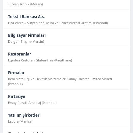
Turyap Tropik (Mersin)
Tekstil Bankası A.ş.
Elsa Vatka – Sütyen Kabı (cup) Ve Ceket Vatkası Üretimi (İstanbul)
Bilgisayar Firmaları
Dolgun Bilişim (Mersin)
Restoranlar
Ege'den Restoran Gluten-free (Kağıthane)
Firmalar
Bem Metalürji Ve Elektrik Malzemeleri Sanayi Ticaret Limited Şirketi
(İstanbul)
Kırtasiye
Ersoy Plastik Ambalaj (İstanbul)
Yazılım Şirketleri
Labyra (Manisa)