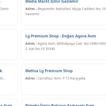
a
Media Markt İzmir Gaziemir
 İzmir
Adres :
Beyazevler Mahallesi Akçay Caddesi No: 10
Gaziemir
Lg Premium Shop - Doğan Agora Avm
Adres :
Agora Avm, Mithatpaşa Cad. No:1448/1450
2. Kat No:10 35340
ak
Melina Lg Premıum Shop
0 ,
Adres :
Carrefour Avm. P 15 Karşıyaka
ipa Avm
Bimeks İzmir Balçova Asmaçatı Avm