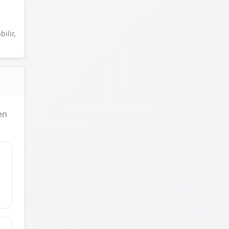
ilir,
en