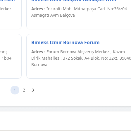
Merkezi
Adres :
İnciraltı Mah. Mithatpaşa Cad. No:36/z04
Asmaçatı Avm Balçova
Bimeks İzmir Bornova Forum
vanç
Adres :
Forum Bornova Alışveriş Merkezi, Kazım
. 1b04
Dirik Mahallesi, 372 Sokak, A4 Blok, No: 32/z, 3504
Bornova
1
2
3