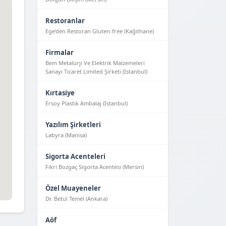
Restoranlar
Ege'den Restoran Gluten-free (Kağıthane)
Firmalar
Bem Metalürji Ve Elektrik Malzemeleri
Sanayi Ticaret Limited Şirketi (İstanbul)
Kırtasiye
Ersoy Plastik Ambalaj (İstanbul)
Yazılım Şirketleri
Labyra (Manisa)
Sigorta Acenteleri
Fikri Bozgaç Sigorta Acentesi (Mersin)
Özel Muayeneler
Dr. Betül Temel (Ankara)
Aöf