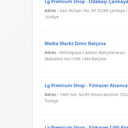
Lg Premium Shop - Odabaşı Çankay
Adres :
Gazi Bulvarı No: 69 35280 çankaya /
,türkiye
Media Markt İzmir Balçova
Adres :
Mithatpaşa Caddesi Bahçelerarası
Mahallesi No:1438-1444 Balçova
Lg Premium Shop - Yılmazer Alsanc
Adres :
1469 Sok. No:89 Alsancak/izmir 3522
Türkiye
Lg Premium Shop - Yılmazer Çiğli K