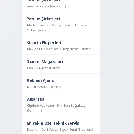
Yazılım Şirketleri
Aves Teknoloji (Yeni̇şehi̇r)
Yazılım Şirketleri
Marta Teknoloji Sanayi Ticaret Anonim
Şirketi (Mersin)
Sigorta Eksperleri
Makine Ekipman Tesis Degerleme (İstanbul)
Xiaomi Mağazaları
Cep Fix Payas (Hatay)
Reklam Ajansı
Doruk Ambalaj (İzmir)
Albaraka
Çiğdem Ayakkabı - Emirhan Soğuktaş
(İstanbul)
En Yakın Ozel Teknik Servis
Erzurum Deri Vebay Bayan Terzi (Erzurum)