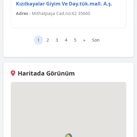
Kızılkayalar Giyim Ve Day.tük.mall. A.ş.
Adres :
Mithatpaşa Cad.no:62 35660
1
2
3
4
5
»
Son
Haritada Görünüm