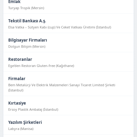
Emlak
Turyap Tropik (Mersin)
Tekstil Bankası A.ş.
Elsa Vatka – Sütyen Kabı (cup) Ve Ceket Vatkası Üretimi (İstanbul)
Bilgisayar Firmaları
Dolgun Bilişim (Mersin)
Restoranlar
Ege'den Restoran Gluten-free (Kağıthane)
Firmalar
Bem Metalürji Ve Elektrik Malzemeleri Sanayi Ticaret Limited Şirketi
(İstanbul)
Kırtasiye
Ersoy Plastik Ambalaj (İstanbul)
Yazılım Şirketleri
Labyra (Manisa)