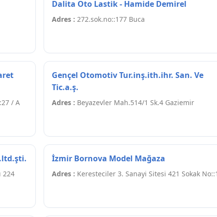
Dalita Oto Lastik - Hamide Demirel
Adres :
272.sok.no::177 Buca
aret
Gençel Otomotiv Tur.inş.ith.ihr. San. Ve
Tic.a.ş.
27 / A
Adres :
Beyazevler Mah.514/1 Sk.4 Gaziemir
td.şti.
İzmir Bornova Model Mağaza
ı 224
Adres :
Keresteciler 3. Sanayi Sitesi 421 Sokak No::