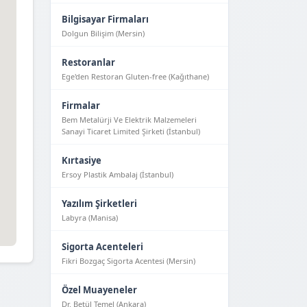
Bilgisayar Firmaları
Dolgun Bilişim (Mersin)
Restoranlar
Ege'den Restoran Gluten-free (Kağıthane)
Firmalar
Bem Metalürji Ve Elektrik Malzemeleri
Sanayi Ticaret Limited Şirketi (İstanbul)
Kırtasiye
Ersoy Plastik Ambalaj (İstanbul)
Yazılım Şirketleri
Labyra (Manisa)
Sigorta Acenteleri
Fikri Bozgaç Sigorta Acentesi (Mersin)
Özel Muayeneler
Dr. Betül Temel (Ankara)