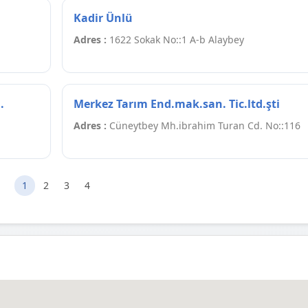
Kadir Ünlü
Adres :
1622 Sokak No::1 A-b Alaybey
.
Merkez Tarım End.mak.san. Tic.ltd.şti
Adres :
Cüneytbey Mh.ibrahim Turan Cd. No::116
1
2
3
4