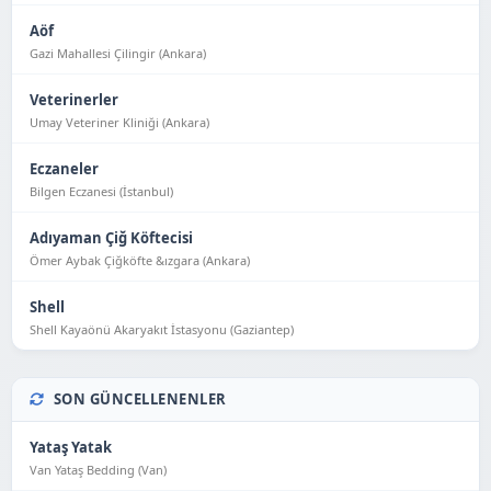
Aöf
Gazi Mahallesi Çilingir (Ankara)
Veterinerler
Umay Veteriner Kliniği (Ankara)
Eczaneler
Bilgen Eczanesi (İstanbul)
Adıyaman Çiğ Köftecisi
Ömer Aybak Çiğköfte &ızgara (Ankara)
Shell
Shell Kayaönü Akaryakıt İstasyonu (Gaziantep)
SON GÜNCELLENENLER
Yataş Yatak
Van Yataş Bedding (Van)