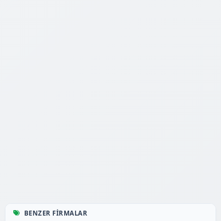
BENZER FIRMALAR