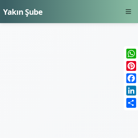
Yakın Şube
Wha
Pint
Face
Link
Shar