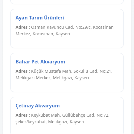
Ayan Tarım Ürünleri
Adres :
Osman Kavuncu Cad. No:29/c, Kocasinan
Merkez, Kocasinan, Kayseri
Bahar Pet Akvaryum
Adres :
Küçük Mustafa Mah. Sokullu Cad. No:21,
Melikgazi Merkez, Melikgazi, Kayseri
Çetinay Akvaryum
Adres :
Keykubat Mah. Güllübahçe Cad. No:72,
şeker/keykubat, Melikgazi, Kayseri