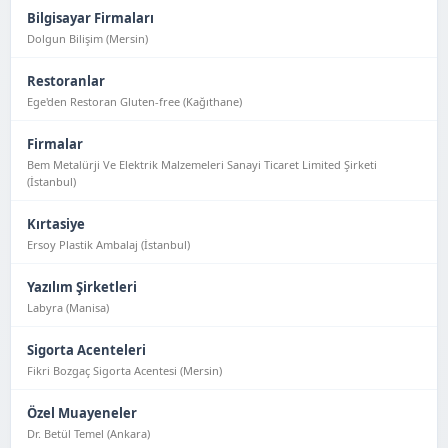
Bilgisayar Firmaları
Dolgun Bilişim (Mersin)
Restoranlar
Ege'den Restoran Gluten-free (Kağıthane)
Firmalar
Bem Metalürji Ve Elektrik Malzemeleri Sanayi Ticaret Limited Şirketi
(İstanbul)
Kırtasiye
Ersoy Plastik Ambalaj (İstanbul)
Yazılım Şirketleri
Labyra (Manisa)
Sigorta Acenteleri
Fikri Bozgaç Sigorta Acentesi (Mersin)
Özel Muayeneler
Dr. Betül Temel (Ankara)