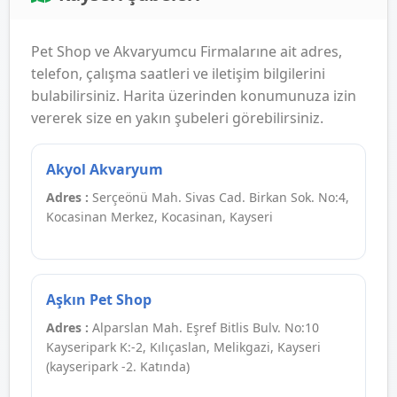
Pet Shop ve Akvaryumcu Firmalarıne ait adres,
telefon, çalışma saatleri ve iletişim bilgilerini
bulabilirsiniz. Harita üzerinden konumunuza izin
vererek size en yakın şubeleri görebilirsiniz.
Akyol Akvaryum
Adres :
Serçeönü Mah. Sivas Cad. Birkan Sok. No:4,
Kocasinan Merkez, Kocasinan, Kayseri
Aşkın Pet Shop
Adres :
Alparslan Mah. Eşref Bitlis Bulv. No:10
Kayseripark K:-2, Kılıçaslan, Melikgazi, Kayseri
(kayseripark -2. Katında)