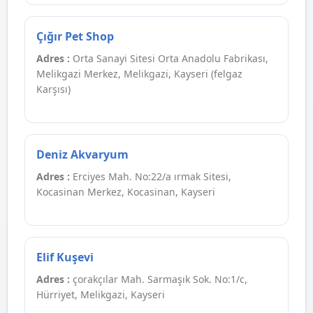
Çığır Pet Shop
Adres :
Orta Sanayi Sitesi Orta Anadolu Fabrikası,
Melikgazi Merkez, Melikgazi, Kayseri (felgaz
Karşısı)
Deniz Akvaryum
Adres :
Erciyes Mah. No:22/a ırmak Sitesi,
Kocasinan Merkez, Kocasinan, Kayseri
Elif Kuşevi
Adres :
çorakçılar Mah. Sarmaşık Sok. No:1/c,
Hürriyet, Melikgazi, Kayseri