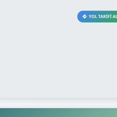
YOL TARİFİ A