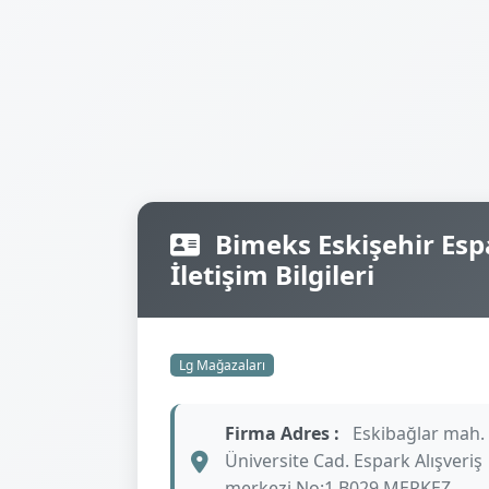
Bimeks Eskişehir Espa
İletişim Bilgileri
Lg Mağazaları
Firma Adres :
Eskibağlar mah.
Üniversite Cad. Espark Alışveriş
merkezi No:1 B029 MERKEZ