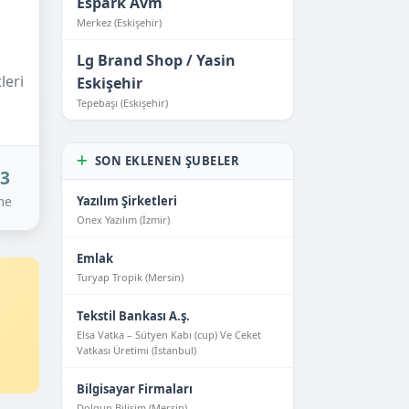
Espark Avm
Merkez (Eskişehir)
Lg Brand Shop / Yasin
leri
Eskişehir
Tepebaşı (Eskişehir)
SON EKLENEN ŞUBELER
23
me
Yazılım Şirketleri
Onex Yazılım (İzmir)
Emlak
Turyap Tropik (Mersin)
Tekstil Bankası A.ş.
Elsa Vatka – Sütyen Kabı (cup) Ve Ceket
Vatkası Üretimi (İstanbul)
Bilgisayar Firmaları
Dolgun Bilişim (Mersin)