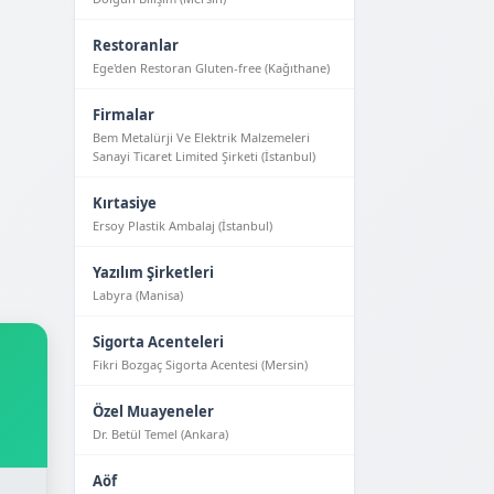
Restoranlar
Ege'den Restoran Gluten-free (Kağıthane)
Firmalar
Bem Metalürji Ve Elektrik Malzemeleri
Sanayi Ticaret Limited Şirketi (İstanbul)
Kırtasiye
Ersoy Plastik Ambalaj (İstanbul)
Yazılım Şirketleri
Labyra (Manisa)
Sigorta Acenteleri
Fikri Bozgaç Sigorta Acentesi (Mersin)
Özel Muayeneler
Dr. Betül Temel (Ankara)
Aöf