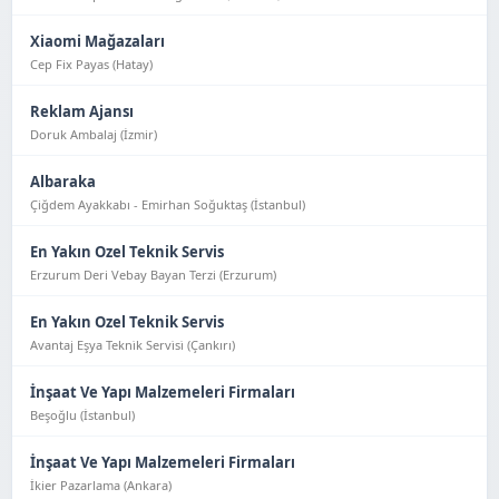
Xiaomi Mağazaları
Cep Fix Payas (Hatay)
Reklam Ajansı
Doruk Ambalaj (İzmir)
Albaraka
Çiğdem Ayakkabı - Emirhan Soğuktaş (İstanbul)
En Yakın Ozel Teknik Servis
Erzurum Deri Vebay Bayan Terzi (Erzurum)
En Yakın Ozel Teknik Servis
Avantaj Eşya Tekni̇k Servi̇si̇ (Çankırı)
İnşaat Ve Yapı Malzemeleri Firmaları
Beşoğlu (İstanbul)
İnşaat Ve Yapı Malzemeleri Firmaları
İkier Pazarlama (Ankara)