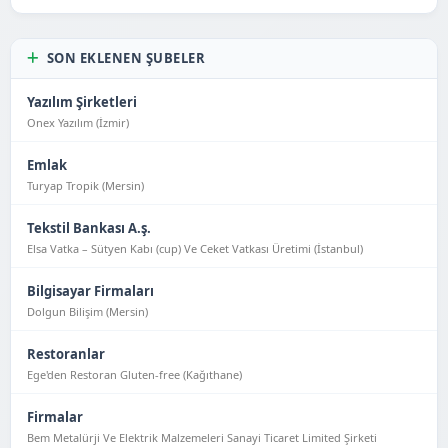
SON EKLENEN ŞUBELER
Yazılım Şirketleri
Onex Yazılım (İzmir)
Emlak
Turyap Tropik (Mersin)
Tekstil Bankası A.ş.
Elsa Vatka – Sütyen Kabı (cup) Ve Ceket Vatkası Üretimi (İstanbul)
Bilgisayar Firmaları
Dolgun Bilişim (Mersin)
Restoranlar
Ege'den Restoran Gluten-free (Kağıthane)
Firmalar
Bem Metalürji Ve Elektrik Malzemeleri Sanayi Ticaret Limited Şirketi