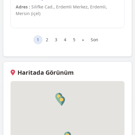
Adres :
Silifke Cad., Erdemli Merkez, Erdemli,
Mersin (içel)
1
2
3
4
5
»
Son
Haritada Görünüm