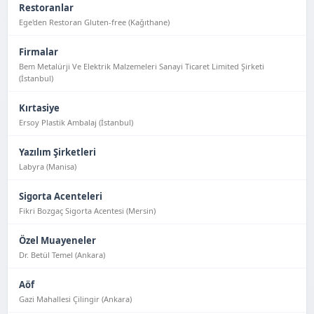
Restoranlar
Ege'den Restoran Gluten-free (Kağıthane)
Firmalar
Bem Metalürji Ve Elektrik Malzemeleri Sanayi Ticaret Limited Şirketi
(İstanbul)
Kırtasiye
Ersoy Plastik Ambalaj (İstanbul)
Yazılım Şirketleri
Labyra (Manisa)
Sigorta Acenteleri
Fikri Bozgaç Sigorta Acentesi (Mersin)
Özel Muayeneler
Dr. Betül Temel (Ankara)
Aöf
Gazi Mahallesi Çilingir (Ankara)