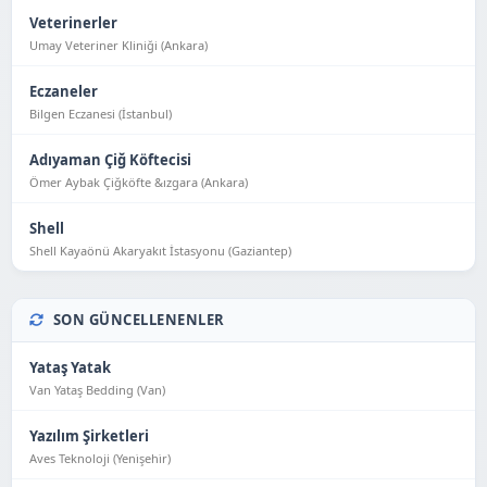
Veterinerler
Umay Veteriner Kliniği (Ankara)
Eczaneler
Bilgen Eczanesi (İstanbul)
Adıyaman Çiğ Köftecisi
Ömer Aybak Çiğköfte &ızgara (Ankara)
Shell
Shell Kayaönü Akaryakıt İstasyonu (Gaziantep)
SON GÜNCELLENENLER
Yataş Yatak
Van Yataş Bedding (Van)
Yazılım Şirketleri
Aves Teknoloji (Yeni̇şehi̇r)