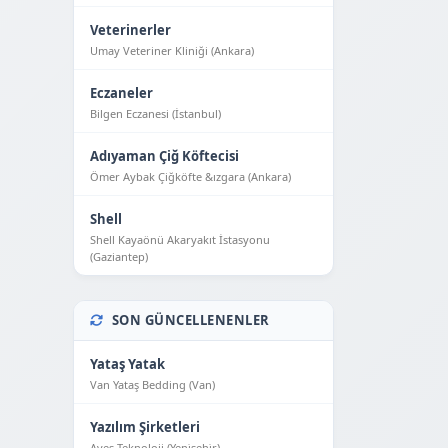
Veterinerler
Umay Veteriner Kliniği (Ankara)
Eczaneler
Bilgen Eczanesi (İstanbul)
Adıyaman Çiğ Köftecisi
Ömer Aybak Çiğköfte &ızgara (Ankara)
Shell
Shell Kayaönü Akaryakıt İstasyonu
(Gaziantep)
SON GÜNCELLENENLER
Yataş Yatak
Van Yataş Bedding (Van)
Yazılım Şirketleri
Aves Teknoloji (Yeni̇şehi̇r)