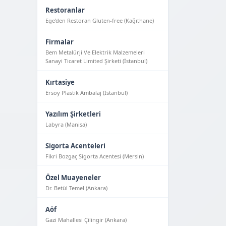
Restoranlar
Ege'den Restoran Gluten-free (Kağıthane)
Firmalar
Bem Metalürji Ve Elektrik Malzemeleri
Sanayi Ticaret Limited Şirketi (İstanbul)
Kırtasiye
Ersoy Plastik Ambalaj (İstanbul)
Yazılım Şirketleri
Labyra (Manisa)
Sigorta Acenteleri
Fikri Bozgaç Sigorta Acentesi (Mersin)
Özel Muayeneler
Dr. Betül Temel (Ankara)
Aöf
Gazi Mahallesi Çilingir (Ankara)