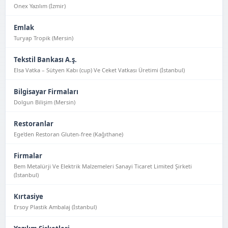
Onex Yazılım (İzmir)
Emlak
Turyap Tropik (Mersin)
Tekstil Bankası A.ş.
Elsa Vatka – Sütyen Kabı (cup) Ve Ceket Vatkası Üretimi (İstanbul)
Bilgisayar Firmaları
Dolgun Bilişim (Mersin)
Restoranlar
Ege'den Restoran Gluten-free (Kağıthane)
Firmalar
Bem Metalürji Ve Elektrik Malzemeleri Sanayi Ticaret Limited Şirketi
(İstanbul)
Kırtasiye
Ersoy Plastik Ambalaj (İstanbul)