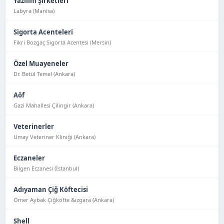
Yazılım Şirketleri
Labyra (Manisa)
Sigorta Acenteleri
Fikri Bozgaç Sigorta Acentesi (Mersin)
Özel Muayeneler
Dr. Betül Temel (Ankara)
Aöf
Gazi Mahallesi Çilingir (Ankara)
Veterinerler
Umay Veteriner Kliniği (Ankara)
Eczaneler
Bilgen Eczanesi (İstanbul)
Adıyaman Çiğ Köftecisi
Ömer Aybak Çiğköfte &ızgara (Ankara)
Shell