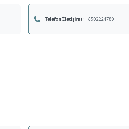
Telefon(İletişim) :
8502224789