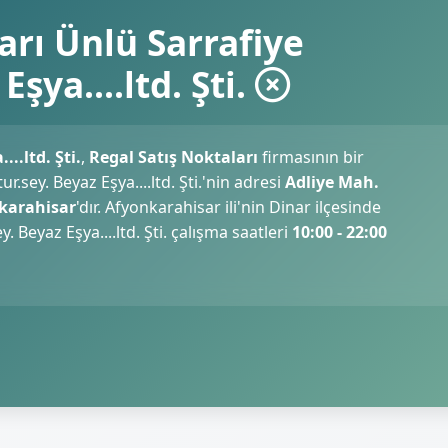
arı Ünlü Sarrafiye
şya....ltd. Şti.
..ltd. Şti.
,
Regal Satış Noktaları
firmasının bir
.sey. Beyaz Eşya....ltd. Şti.'nin adresi
Adliye Mah.
nkarahisar
'dır. Afyonkarahisar ili'nin Dinar ilçesinde
 Beyaz Eşya....ltd. Şti. çalışma saatleri
10:00 - 22:00