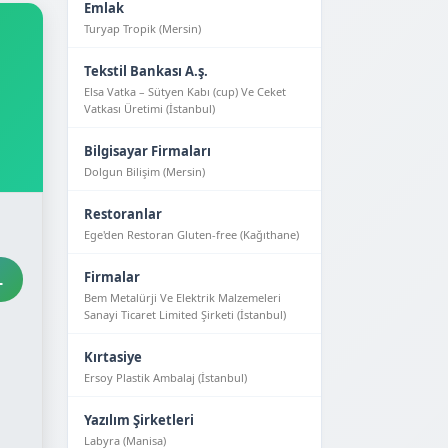
Emlak
Turyap Tropik (Mersin)
Tekstil Bankası A.ş.
Elsa Vatka – Sütyen Kabı (cup) Ve Ceket
Vatkası Üretimi (İstanbul)
Bilgisayar Firmaları
Dolgun Bilişim (Mersin)
Restoranlar
Ege'den Restoran Gluten-free (Kağıthane)
L
Firmalar
Bem Metalürji Ve Elektrik Malzemeleri
Sanayi Ticaret Limited Şirketi (İstanbul)
Kırtasiye
Ersoy Plastik Ambalaj (İstanbul)
Yazılım Şirketleri
Labyra (Manisa)