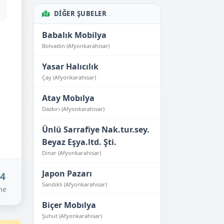
DIĞER ŞUBELER
Babalık Mobilya
Bolvadin (Afyonkarahisar)
Yasar Halıcılık
Çay (Afyonkarahisar)
l
Atay Mobılya
Dazkırı (Afyonkarahisar)
Ünlü Sarrafiye Nak.tur.sey.
Beyaz Eşya.ltd. Şti.
Dinar (Afyonkarahisar)
Japon Pazarı
24
Sandıklı (Afyonkarahisar)
me
Biçer Mobılya
Şuhut (Afyonkarahisar)