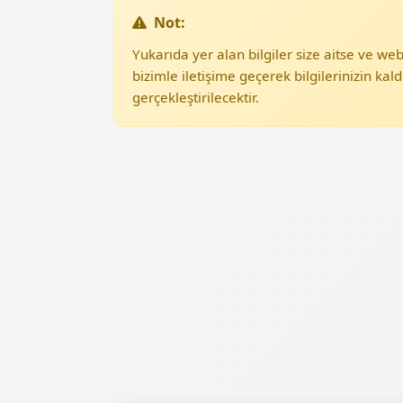
Not:
Yukarıda yer alan bilgiler size aitse ve w
bizimle iletişime geçerek bilgilerinizin kald
gerçekleştirilecektir.