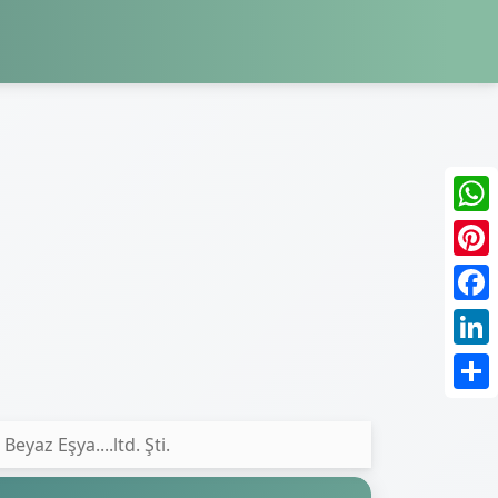
What
Pinte
Face
Link
Shar
Beyaz Eşya....ltd. Şti.