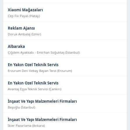
Xiaomi Mağazaları
Cep Fix Payas (Hatay)
Reklam Ajansı
Doruk Ambalaj (İzmir)
Albaraka
Çiğdem Ayakkabı - Emirhan Soğuktaş (İstanbul)
En Yakın Ozel Teknik Servis
Erzurum Deri Vebay Bayan Terzi (Erzurum)
En Yakın Ozel Teknik Servis
Avantaj Eşya Tekni̇k Servi̇si̇ (Çankırı)
İnşaat Ve Yapı Malzemeleri Firmaları
Beşoğlu (İstanbul)
İnşaat Ve Yapı Malzemeleri Firmaları
İkier Pazarlama (Ankara)