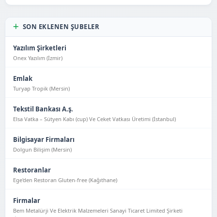
SON EKLENEN ŞUBELER
Yazılım Şirketleri
Onex Yazılım (İzmir)
Emlak
Turyap Tropik (Mersin)
Tekstil Bankası A.ş.
Elsa Vatka – Sütyen Kabı (cup) Ve Ceket Vatkası Üretimi (İstanbul)
Bilgisayar Firmaları
Dolgun Bilişim (Mersin)
Restoranlar
Ege'den Restoran Gluten-free (Kağıthane)
Firmalar
Bem Metalürji Ve Elektrik Malzemeleri Sanayi Ticaret Limited Şirketi