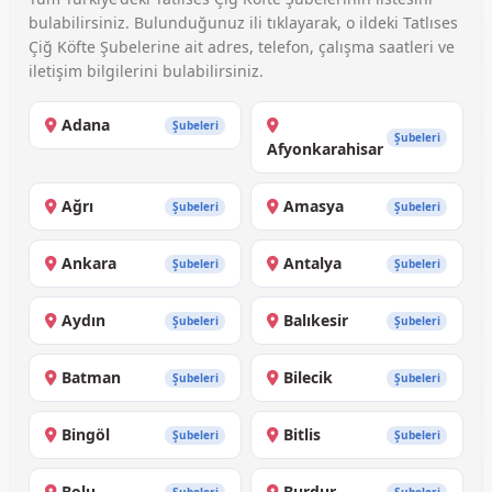
bulabilirsiniz. Bulunduğunuz ili tıklayarak, o ildeki Tatlıses
Çiğ Köfte Şubelerine ait adres, telefon, çalışma saatleri ve
iletişim bilgilerini bulabilirsiniz.
Adana
Şubeleri
Şubeleri
Afyonkarahisar
Ağrı
Amasya
Şubeleri
Şubeleri
Ankara
Antalya
Şubeleri
Şubeleri
Aydın
Balıkesir
Şubeleri
Şubeleri
Batman
Bilecik
Şubeleri
Şubeleri
Bingöl
Bitlis
Şubeleri
Şubeleri
Bolu
Burdur