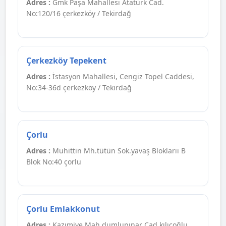
Adres :
Gmk Paşa Mahallesi Atatürk Cad.
No:120/16 çerkezköy / Tekirdağ
Çerkezköy Tepekent
Adres :
İstasyon Mahallesi, Cengiz Topel Caddesi,
No:34-36d çerkezköy / Tekirdağ
Çorlu
Adres :
Muhittin Mh.tütün Sok.yavaş Bloklarıı B
Blok No:40 çorlu
Çorlu Emlakkonut
Adres :
Kazımiye Mah.dumlupınar Cad.kılıçoğlu