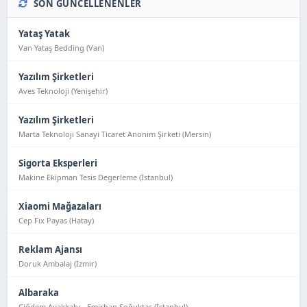
SON GÜNCELLENENLER
Yataş Yatak
Van Yataş Bedding (Van)
Yazılım Şirketleri
Aves Teknoloji (Yeni̇şehi̇r)
Yazılım Şirketleri
Marta Teknoloji Sanayi Ticaret Anonim Şirketi (Mersin)
Sigorta Eksperleri
Makine Ekipman Tesis Degerleme (İstanbul)
Xiaomi Mağazaları
Cep Fix Payas (Hatay)
Reklam Ajansı
Doruk Ambalaj (İzmir)
Albaraka
Çiğdem Ayakkabı - Emirhan Soğuktaş (İstanbul)