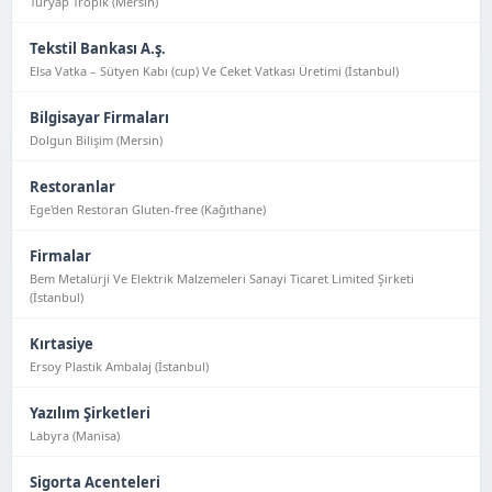
Turyap Tropik (Mersin)
Tekstil Bankası A.ş.
Elsa Vatka – Sütyen Kabı (cup) Ve Ceket Vatkası Üretimi (İstanbul)
Bilgisayar Firmaları
Dolgun Bilişim (Mersin)
Restoranlar
Ege'den Restoran Gluten-free (Kağıthane)
Firmalar
Bem Metalürji Ve Elektrik Malzemeleri Sanayi Ticaret Limited Şirketi
(İstanbul)
Kırtasiye
Ersoy Plastik Ambalaj (İstanbul)
Yazılım Şirketleri
Labyra (Manisa)
Sigorta Acenteleri