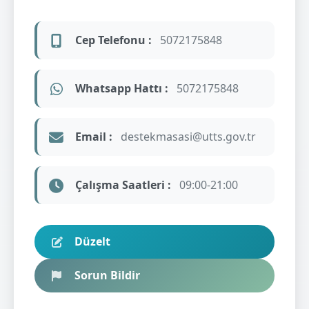
Cep Telefonu :
5072175848
Whatsapp Hattı :
5072175848
Email :
destekmasasi@utts.gov.tr
Çalışma Saatleri :
09:00-21:00
Düzelt
Sorun Bildir