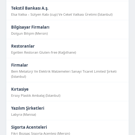
Tekstil Bankası A.ş.
Elsa Vatka – Sütyen Kabı (cup) Ve Ceket Vatkası Üretimi (İstanbul)
Bilgisayar Firmaları
Dolgun Bilişim (Mersin)
Restoranlar
Ege'den Restoran Gluten-free (Kağıthane)
Firmalar
Bem Metalürji Ve Elektrik Malzemeleri Sanayi Ticaret Limited Şirketi
(İstanbul)
Kırtasiye
Ersoy Plastik Ambalaj (İstanbul)
Yazılım Şirketleri
Labyra (Manisa)
Sigorta Acenteleri
Fikri Bozgaç Sigorta Acentesi (Mersin)