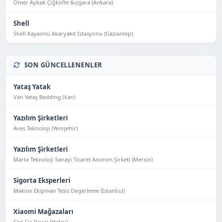
Ömer Aybak Çiğköfte &ızgara (Ankara)
Shell
Shell Kayaönü Akaryakıt İstasyonu (Gaziantep)
SON GÜNCELLENENLER
Yataş Yatak
Van Yataş Bedding (Van)
Yazılım Şirketleri
Aves Teknoloji (Yeni̇şehi̇r)
Yazılım Şirketleri
Marta Teknoloji Sanayi Ticaret Anonim Şirketi (Mersin)
Sigorta Eksperleri
Makine Ekipman Tesis Degerleme (İstanbul)
Xiaomi Mağazaları
Cep Fix Payas (Hatay)