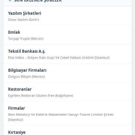
SON EKLENEN ŞUBELER
Yazılım Şirketleri
Onex Yazılım (İzmir)
Emlak
Turyap Tropik (Mersin)
Tekstil Bankası A.ş.
Elsa Vatka – Sütyen Kabı (cup) Ve Ceket Vatkası Üretimi (İstanbul)
Bilgisayar Firmaları
Dolgun Bilişim (Mersin)
Restoranlar
Ege'den Restoran Gluten-free (Kağıthane)
Firmalar
Bem Metalürji Ve Elektrik Malzemeleri Sanayi Ticaret Limited Şirketi
(İstanbul)
Kırtasiye