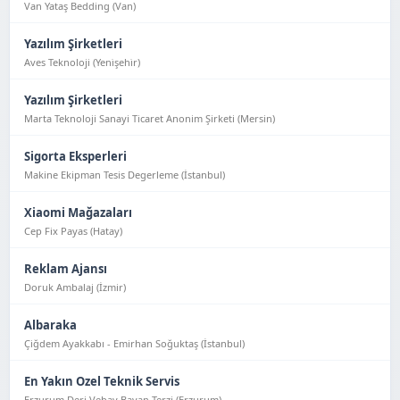
Van Yataş Bedding (Van)
Yazılım Şirketleri
Aves Teknoloji (Yeni̇şehi̇r)
Yazılım Şirketleri
Marta Teknoloji Sanayi Ticaret Anonim Şirketi (Mersin)
Sigorta Eksperleri
Makine Ekipman Tesis Degerleme (İstanbul)
Xiaomi Mağazaları
Cep Fix Payas (Hatay)
Reklam Ajansı
Doruk Ambalaj (İzmir)
Albaraka
Çiğdem Ayakkabı - Emirhan Soğuktaş (İstanbul)
En Yakın Ozel Teknik Servis
Erzurum Deri Vebay Bayan Terzi (Erzurum)