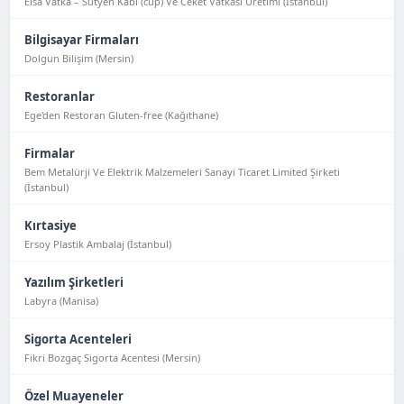
Elsa Vatka – Sütyen Kabı (cup) Ve Ceket Vatkası Üretimi (İstanbul)
Bilgisayar Firmaları
Dolgun Bilişim (Mersin)
Restoranlar
Ege'den Restoran Gluten-free (Kağıthane)
Firmalar
Bem Metalürji Ve Elektrik Malzemeleri Sanayi Ticaret Limited Şirketi
(İstanbul)
Kırtasiye
Ersoy Plastik Ambalaj (İstanbul)
Yazılım Şirketleri
Labyra (Manisa)
Sigorta Acenteleri
Fikri Bozgaç Sigorta Acentesi (Mersin)
Özel Muayeneler