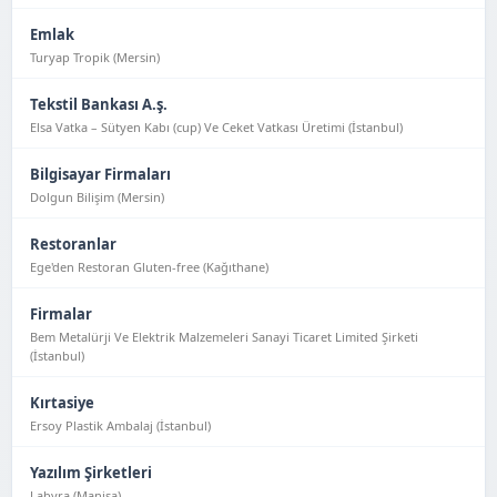
Emlak
Turyap Tropik (Mersin)
Tekstil Bankası A.ş.
Elsa Vatka – Sütyen Kabı (cup) Ve Ceket Vatkası Üretimi (İstanbul)
Bilgisayar Firmaları
Dolgun Bilişim (Mersin)
Restoranlar
Ege'den Restoran Gluten-free (Kağıthane)
Firmalar
Bem Metalürji Ve Elektrik Malzemeleri Sanayi Ticaret Limited Şirketi
(İstanbul)
Kırtasiye
Ersoy Plastik Ambalaj (İstanbul)
Yazılım Şirketleri
Labyra (Manisa)