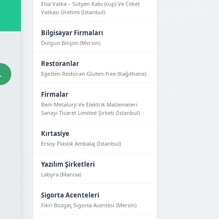
Elsa Vatka – Sütyen Kabı (cup) Ve Ceket
Vatkası Üretimi (İstanbul)
Bilgisayar Firmaları
Dolgun Bilişim (Mersin)
Restoranlar
L
Ege'den Restoran Gluten-free (Kağıthane)
Firmalar
Bem Metalürji Ve Elektrik Malzemeleri
Sanayi Ticaret Limited Şirketi (İstanbul)
Kırtasiye
Ersoy Plastik Ambalaj (İstanbul)
Yazılım Şirketleri
Labyra (Manisa)
Sigorta Acenteleri
Fikri Bozgaç Sigorta Acentesi (Mersin)