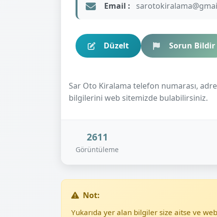
Email :
sarotokiralama@gmai
Düzelt
Sorun Bildir
Sar Oto Kiralama telefon numarası, adres b
bilgilerini web sitemizde bulabilirsiniz.
2611
Görüntüleme
Not:
Yukarıda yer alan bilgiler size aitse ve w