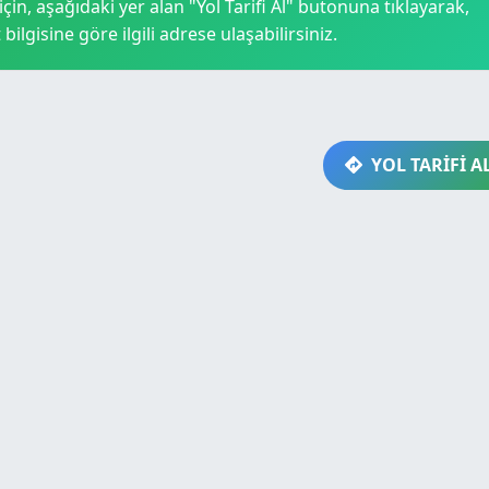
in, aşağıdaki yer alan "Yol Tarifi Al" butonuna tıklayarak,
bilgisine göre ilgili adrese ulaşabilirsiniz.
YOL TARİFİ A