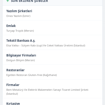
SON EKLENEN ŞUBELER
Yazılım Şirketleri
Onex Yazılım (İzmir)
Emlak
Turyap Tropik (Mersin)
Tekstil Bankası A.ş.
Elsa Vatka – Sütyen Kabı (cup) Ve Ceket Vatkası Üretimi (İstanbul)
Bilgisayar Firmaları
Dolgun Bilişim (Mersin)
Restoranlar
Ege'den Restoran Gluten-free (Kağıthane)
Firmalar
Bem Metalürji Ve Elektrik Malzemeleri Sanayi Ticaret Limited Şirketi
(İstanbul)
Kırtasiye