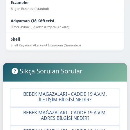
Eczaneler
Bilgen Eczanesi (İstanbul)
Adıyaman Çiğ Köftecisi
Ömer Aybak Çiğköfte &ızgara (Ankara)
Shell
Shell Kayaönü Akaryakıt İstasyonu (Gaziantep)
Sıkça Sorulan Sorular
BEBEK MAĞAZALARI - CADDE 19 A.V.M.
İLETIŞIM BILGISI NEDIR?
BEBEK MAĞAZALARI - CADDE 19 A.V.M.
ADRES BILGISI NEDIR?