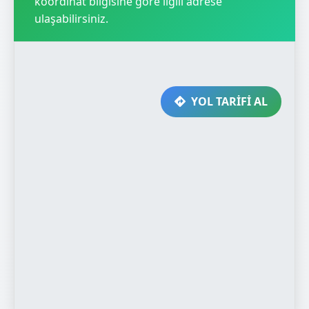
koordinat bilgisine göre ilgili adrese
ulaşabilirsiniz.
YOL TARİFİ AL