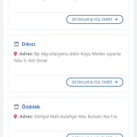
DETAYLAR & YOL TARIFI
Dıkıcı
Adres:
Bp Aky.ıstasyonu.dıkılı Koyu Mevkıı ısparta
Yolu 5. Km Dınar
DETAYLAR & YOL TARIFI
Özdılek
Adres:
Dörtyol Mah.kutahya Yolu Bulvarı No:1/a