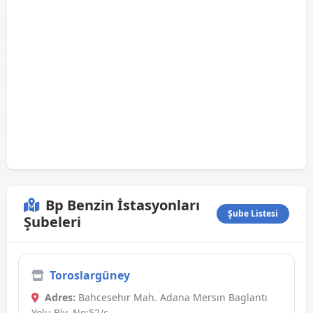
Bp Benzin İstasyonları
Şube Listesi
Şubeleri
Toroslargüney
Adres:
Bahcesehır Mah. Adana Mersın Baglantı
Yolu Blv. No:52/c