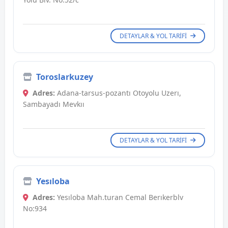
DETAYLAR & YOL TARIFI
Toroslarkuzey
Adres:
Adana-tarsus-pozantı Otoyolu Uzerı,
Sambayadı Mevkıı
DETAYLAR & YOL TARIFI
Yesıloba
Adres:
Yesıloba Mah.turan Cemal Berıkerblv
No:934