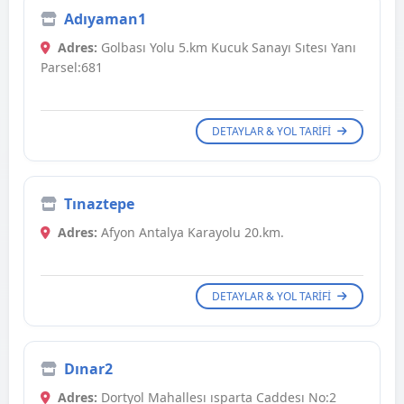
Adıyaman1
Adres:
Golbası Yolu 5.km Kucuk Sanayı Sıtesı Yanı
Parsel:681
DETAYLAR & YOL TARIFI
Tınaztepe
Adres:
Afyon Antalya Karayolu 20.km.
DETAYLAR & YOL TARIFI
Dınar2
Adres:
Dortyol Mahallesı ısparta Caddesı No:2