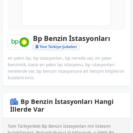
Bp Benzin İstasyonları
Tüm Türkiye Şubeleri
en yakın bp, bp istasyonları, bp nerede var, en yakın
benzinlik, bana en yakın bp istasyonu, bp istasyonları
nerelerde var, bp benzin istasyonuna ait iletişim bilgilerini
bulabilirsiniz.
Bp Benzin İstasyonları Hangi
İllerde Var
Tüm Türkiye'deki Bp Benzin İstasyonları nin listesini
bulabilirsiniz. Bulunduğunuz ili tıklayarak, o ildeki Bp