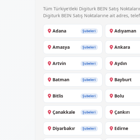
Tüm Türkiye'deki Digiturk BEIN Satış Noktalarıni
Digiturk BEIN Satış Noktalarıne ait adres, telefo
Adana
Adıyaman
Şubeleri
Amasya
Ankara
Şubeleri
Artvin
Aydın
Şubeleri
Batman
Bayburt
Şubeleri
Bitlis
Bolu
Şubeleri
Çanakkale
Çankırı
Şubeleri
Diyarbakır
Edirne
Şubeleri