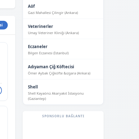
Aöf
Gazi Mahallesi Çilingir (Ankara)
si
Veterinerler
Umay Veteriner Kliniği (Ankara)
Eczaneler
Bilgen Eczanesi (İstanbul)
Adıyaman Çiğ Köftecisi
Ömer Aybak Çiğköfte &ızgara (Ankara)
Shell
Shell Kayaönü Akaryakıt İstasyonu
(Gaziantep)
SPONSORLU BAĞLANTI