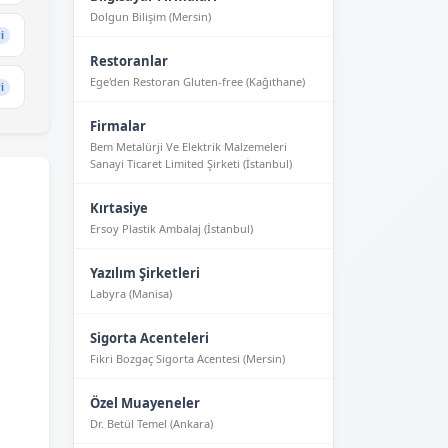
Dolgun Bilişim (Mersin)
i
Restoranlar
Ege'den Restoran Gluten-free (Kağıthane)
i
Firmalar
Bem Metalürji Ve Elektrik Malzemeleri
Sanayi Ticaret Limited Şirketi (İstanbul)
Kırtasiye
Ersoy Plastik Ambalaj (İstanbul)
Yazılım Şirketleri
Labyra (Manisa)
Sigorta Acenteleri
Fikri Bozgaç Sigorta Acentesi (Mersin)
Özel Muayeneler
Dr. Betül Temel (Ankara)