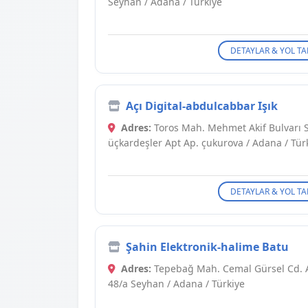
Seyhan / Adana / Türkiye
DETAYLAR & YOL TA
Açı Digital-abdulcabbar Işık
Adres:
Toros Mah. Mehmet Akif Bulvarı S
üçkardeşler Apt Ap. çukurova / Adana / Tür
DETAYLAR & YOL TA
Şahin Elektronik-halime Batu
Adres:
Tepebağ Mah. Cemal Gürsel Cd. 
48/a Seyhan / Adana / Türkiye