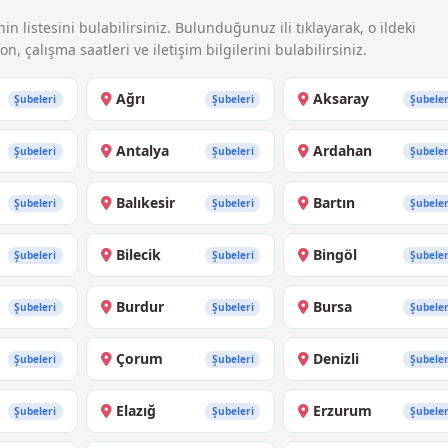
n listesini bulabilirsiniz. Bulunduğunuz ili tıklayarak, o ildeki
n, çalışma saatleri ve iletişim bilgilerini bulabilirsiniz.
Ağrı
Aksaray
Şubeleri
Şubeleri
Şubeler
Antalya
Ardahan
Şubeleri
Şubeleri
Şubeler
Balıkesir
Bartın
Şubeleri
Şubeleri
Şubeler
Bilecik
Bingöl
Şubeleri
Şubeleri
Şubeler
Burdur
Bursa
Şubeleri
Şubeleri
Şubeler
Çorum
Denizli
Şubeleri
Şubeleri
Şubeler
Elazığ
Erzurum
Şubeleri
Şubeleri
Şubeler