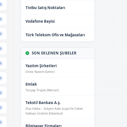
i
Tivibu Satış Noktaları
i
Vodafone Bayisi
i
Türk Telekom Ofis ve Mağazaları
i
SON EKLENEN ŞUBELER
i
Yazılım Şirketleri
Onex Yazılım (İzmir)
i
Emlak
Turyap Tropik (Mersin)
i
Tekstil Bankası A.ş.
i
Elsa Vatka – Sütyen Kabı (cup) Ve Ceket
Vatkası Üretimi (İstanbul)
i
Bilgisayar Firmaları