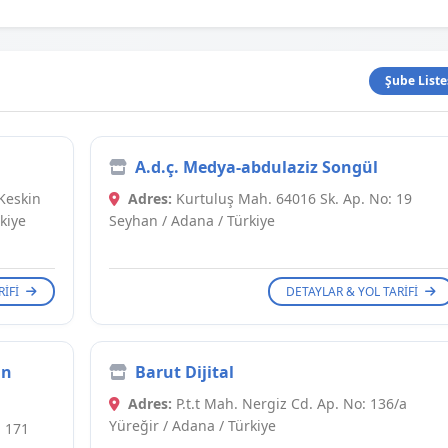
Şube Liste
A.d.ç. Medya-abdulaziz Songül
Keskin
Adres:
Kurtuluş Mah. 64016 Sk. Ap. No: 19
kiye
Seyhan / Adana / Türkiye
RIFI
DETAYLAR & YOL TARIFI
in
Barut Dijital
Adres:
P.t.t Mah. Nergiz Cd. Ap. No: 136/a
Yüreğir / Adana / Türkiye
 171