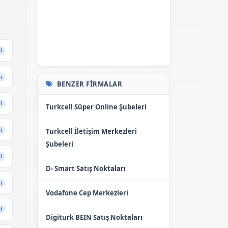
i
i
BENZER FIRMALAR
i
Turkcell Süper Online Şubeleri
i
Turkcell İletişim Merkezleri
Şubeleri
i
D- Smart Satış Noktaları
i
Vodafone Cep Merkezleri
i
Digiturk BEIN Satış Noktaları