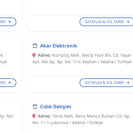
RIFI
DETAYLAR & YOL TARIFI
Akar Elektronik
k.
Adres:
Kurtuluş Mah. Necip Fazıl Blv. Cd. Yaşar
kiye
Apt. Altı Ap. Ap. No: 11/c Seyhan / Adana / Türkiye
RIFI
DETAYLAR & YOL TARIFI
Cıdık İletişim
Ap. No:
Adres:
Toros Mah. Barış Manço Bulvarı Cd. Ap.
No: 11-1 çukurova / Adana / Türkiye