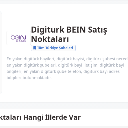
Digiturk BEIN Satış
Noktaları
Tüm Türkiye Şubeleri
En yakın digitürk bayileri, digitürk bayisi, digitürk şubesi nered
en yakın digitürk şubeleri, digitürk bayi iletişim, digitürk bayi
bilgileri, en yakın digitürk şube telefon, digitürk bayi adres
bilgileri bulunmaktadır.
taları Hangi İllerde Var