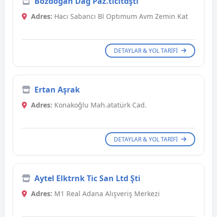
Bozdoğan Dağ Paz.ticltdşti
Adres:
Hacı Sabancı Bl Optımum Avm Zemin Kat
DETAYLAR & YOL TARIFI
Ertan Aşrak
Adres:
Konakoğlu Mah.atatürk Cad.
DETAYLAR & YOL TARIFI
Aytel Elktrnk Tic San Ltd Şti
Adres:
M1 Real Adana Alışveriş Merkezi