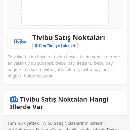
Tivibu Satış Noktaları
Tüm Türkiye Şubeleri
En yakın tivibu bayileri, tivibu bayisi, tivibu şubesi nerede,
en yakın tivibu şubeleri, tivibu bayi iletişim, tivibu bayi
bilgileri, en yakın tivibu şube telefon, tivibu bayi adres
bilgileri bulunmaktadır.
Tivibu Satış Noktaları Hangi
İllerde Var
Tüm Türkiye'deki Tivibu Satış Noktalarınin listesini
bulabilirsiniz. Bulunduğunuz ili tıklayarak, o ildeki Tivibu