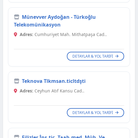
Münevver Aydoğan - Türkoğlu
Telekomünikasyon
Adres:
Cumhuriyet Mah. Mithatpaşa Cad..
DETAYLAR & YOL TARIFI
Teknova Tlkmsan.ticltdşti
Adres:
Ceyhun Atıf Kansu Cad..
DETAYLAR & YOL TARIFI
Filizler İnş.tic. Taah.med. Müh. Ve