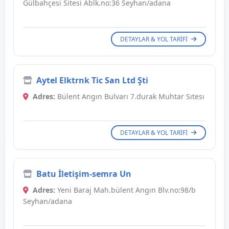
Gülbahçesi Sitesi Ablk.no:36 Seyhan/adana
DETAYLAR & YOL TARIFI
Aytel Elktrnk Tic San Ltd Şti
Adres:
Bülent Angın Bulvarı 7.durak Muhtar Sıtesı
DETAYLAR & YOL TARIFI
Batu İletişim-semra Un
Adres:
Yeni Baraj Mah.bülent Angın Blv.no:98/b
Seyhan/adana