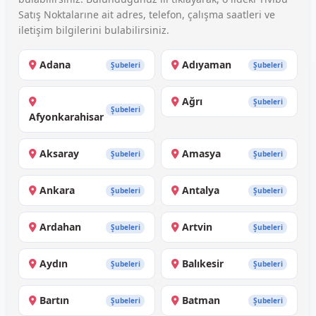
Satış Noktalarıne ait adres, telefon, çalışma saatleri ve
iletişim bilgilerini bulabilirsiniz.
Adana
Adıyaman
Şubeleri
Şubeleri
Ağrı
Şubeleri
Şubeleri
Afyonkarahisar
Aksaray
Amasya
Şubeleri
Şubeleri
Ankara
Antalya
Şubeleri
Şubeleri
Ardahan
Artvin
Şubeleri
Şubeleri
Aydın
Balıkesir
Şubeleri
Şubeleri
Bartın
Batman
Şubeleri
Şubeleri