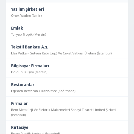
Yazılım Şirketleri
Onex Yazılım (İzmir)
Emlak
Turyap Tropik (Mersin)
Tekstil Bankası A.ş.
Elsa Vatka – Sütyen Kabı (cup) Ve Ceket Vatkası Üretimi (İstanbul)
Bilgisayar Firmaları
Dolgun Bilişim (Mersin)
Restoranlar
Ege'den Restoran Gluten-free (Kağıthane)
Firmalar
Bem Metalürji Ve Elektrik Malzemeleri Sanayi Ticaret Limited Şirketi
(İstanbul)
Kırtasiye
Ersoy Plastik Ambalaj (İstanbul)