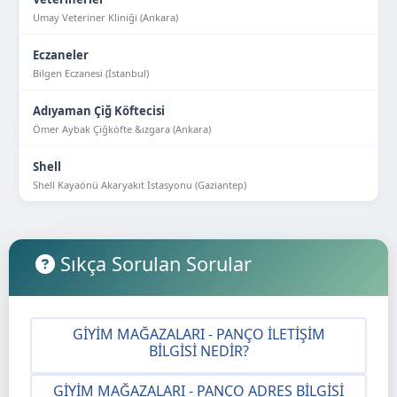
Umay Veteriner Kliniği (Ankara)
Eczaneler
Bilgen Eczanesi (İstanbul)
Adıyaman Çiğ Köftecisi
Ömer Aybak Çiğköfte &ızgara (Ankara)
Shell
Shell Kayaönü Akaryakıt İstasyonu (Gaziantep)
Sıkça Sorulan Sorular
GIYIM MAĞAZALARI - PANÇO İLETIŞIM
BILGISI NEDIR?
GIYIM MAĞAZALARI - PANÇO ADRES BILGISI