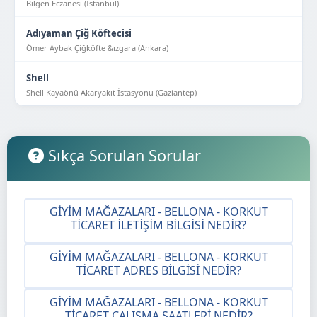
Bilgen Eczanesi (İstanbul)
Adıyaman Çiğ Köftecisi
Ömer Aybak Çiğköfte &ızgara (Ankara)
Shell
Shell Kayaönü Akaryakıt İstasyonu (Gaziantep)
Sıkça Sorulan Sorular
GIYIM MAĞAZALARI - BELLONA - KORKUT
TICARET İLETIŞIM BILGISI NEDIR?
GIYIM MAĞAZALARI - BELLONA - KORKUT
TICARET ADRES BILGISI NEDIR?
GIYIM MAĞAZALARI - BELLONA - KORKUT
TICARET ÇALIŞMA SAATLERI NEDIR?