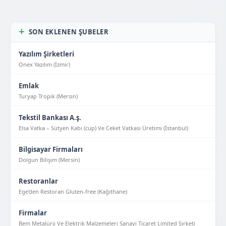
SON EKLENEN ŞUBELER
Yazılım Şirketleri
Onex Yazılım (İzmir)
Emlak
Turyap Tropik (Mersin)
Tekstil Bankası A.ş.
Elsa Vatka – Sütyen Kabı (cup) Ve Ceket Vatkası Üretimi (İstanbul)
Bilgisayar Firmaları
Dolgun Bilişim (Mersin)
Restoranlar
Ege'den Restoran Gluten-free (Kağıthane)
Firmalar
Bem Metalürji Ve Elektrik Malzemeleri Sanayi Ticaret Limited Şirketi