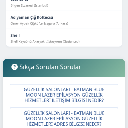
Bilgen Eczanesi (İstanbul)
Adıyaman Çiğ Köftecisi
Ömer Aybak Çiğköfte &ızgara (Ankara)
Shell
Shell Kayaönü Akaryakıt İstasyonu (Gaziantep)
Sıkça Sorulan Sorular
GÜZELLIK SALONLARI - BATMAN BLUE
MOON LAZER EPILASYON GÜZELLIK
HIZMETLERI İLETIŞIM BILGISI NEDIR?
GÜZELLIK SALONLARI - BATMAN BLUE
MOON LAZER EPILASYON GÜZELLIK
HIZMETLERI ADRES BILGISI NEDIR?