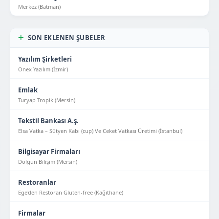
Merkez (Batman)
SON EKLENEN ŞUBELER
Yazılım Şirketleri
Onex Yazılım (İzmir)
Emlak
Turyap Tropik (Mersin)
Tekstil Bankası A.ş.
Elsa Vatka – Sütyen Kabı (cup) Ve Ceket Vatkası Üretimi (İstanbul)
Bilgisayar Firmaları
Dolgun Bilişim (Mersin)
Restoranlar
Ege'den Restoran Gluten-free (Kağıthane)
Firmalar