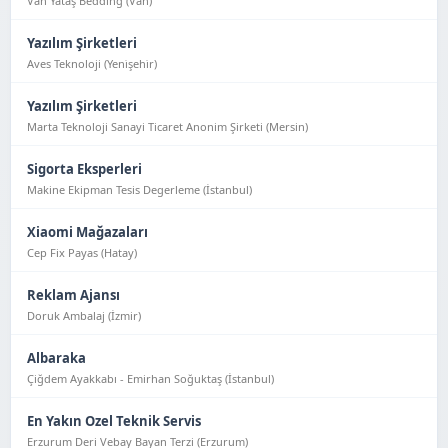
Van Yataş Bedding (Van)
Yazılım Şirketleri
Aves Teknoloji (Yeni̇şehi̇r)
Yazılım Şirketleri
Marta Teknoloji Sanayi Ticaret Anonim Şirketi (Mersin)
Sigorta Eksperleri
Makine Ekipman Tesis Degerleme (İstanbul)
Xiaomi Mağazaları
Cep Fix Payas (Hatay)
Reklam Ajansı
Doruk Ambalaj (İzmir)
Albaraka
Çiğdem Ayakkabı - Emirhan Soğuktaş (İstanbul)
En Yakın Ozel Teknik Servis
Erzurum Deri Vebay Bayan Terzi (Erzurum)