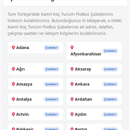
Tüm Türkiye'deki Kamil Koç Turizm FlixBus Şubelerinin
listesini bulabilirsiniz. Bulunduğunuz ili tıklayarak, o ildeki
Kamil Koç Turizm FlixBus Şubelerine ait adres, telefon,
çalışma saatleri ve iletişim bilgilerini bulabilirsiniz.
Adana
Şubeleri
Şubeleri
Afyonkarahisar
Ağrı
Aksaray
Şubeleri
Şubeleri
Amasya
Ankara
Şubeleri
Şubeleri
Antalya
Ardahan
Şubeleri
Şubeleri
Artvin
Aydın
Şubeleri
Şubeleri
Balıkesir
Bartın
Şubeleri
Şubeleri