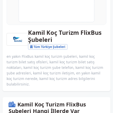
Kamil Koç Turizm FlixBus
Şubeleri
Tüm Türkiye Şubeleri
en yakın FlixBus kamil koç turizm şubeleri, kamil koç
turizm bilet satış ofisleri, kamil koç turizm bilet satış
noktaları, kamil koç turizm şube telefon, kamil koç turizm
şube adresleri, kamil koç turizm iletişim, en yakın kamil
koç turizm nerede, kamil koç turizm adres bilgilerini
bulabilirsiniz.
Kamil Koç Turizm FlixBus
Şubeleri Hangi İllerde Var