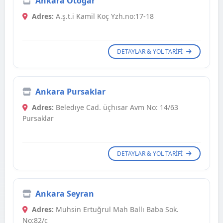
Ankara Otogar
Adres:
A.ş.t.i Kamil Koç Yzh.no:17-18
DETAYLAR & YOL TARIFI
Ankara Pursaklar
Adres:
Beledıye Cad. üçhısar Avm No: 14/63
Pursaklar
DETAYLAR & YOL TARIFI
Ankara Seyran
Adres:
Muhsin Ertuğrul Mah Ballı Baba Sok.
No:82/c