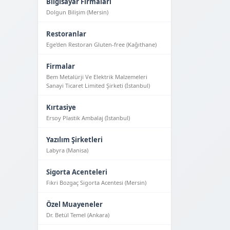
Bilgisayar Firmaları
Dolgun Bilişim (Mersin)
Restoranlar
Ege'den Restoran Gluten-free (Kağıthane)
Firmalar
Bem Metalürji Ve Elektrik Malzemeleri
Sanayi Ticaret Limited Şirketi (İstanbul)
Kırtasiye
Ersoy Plastik Ambalaj (İstanbul)
Yazılım Şirketleri
Labyra (Manisa)
Sigorta Acenteleri
Fikri Bozgaç Sigorta Acentesi (Mersin)
Özel Muayeneler
Dr. Betül Temel (Ankara)