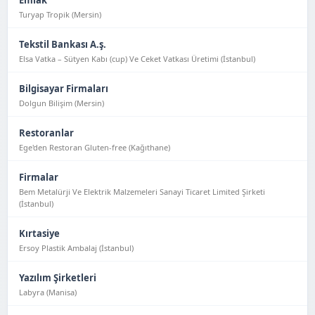
Emlak
Turyap Tropik (Mersin)
Tekstil Bankası A.ş.
Elsa Vatka – Sütyen Kabı (cup) Ve Ceket Vatkası Üretimi (İstanbul)
Bilgisayar Firmaları
Dolgun Bilişim (Mersin)
Restoranlar
Ege'den Restoran Gluten-free (Kağıthane)
Firmalar
Bem Metalürji Ve Elektrik Malzemeleri Sanayi Ticaret Limited Şirketi
(İstanbul)
Kırtasiye
Ersoy Plastik Ambalaj (İstanbul)
Yazılım Şirketleri
Labyra (Manisa)