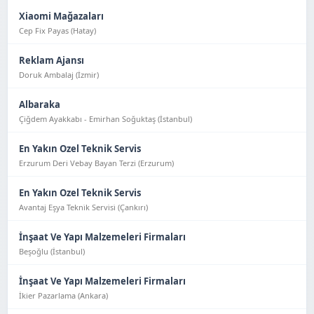
Xiaomi Mağazaları
Cep Fix Payas (Hatay)
Reklam Ajansı
Doruk Ambalaj (İzmir)
Albaraka
Çiğdem Ayakkabı - Emirhan Soğuktaş (İstanbul)
En Yakın Ozel Teknik Servis
Erzurum Deri Vebay Bayan Terzi (Erzurum)
En Yakın Ozel Teknik Servis
Avantaj Eşya Tekni̇k Servi̇si̇ (Çankırı)
İnşaat Ve Yapı Malzemeleri Firmaları
Beşoğlu (İstanbul)
İnşaat Ve Yapı Malzemeleri Firmaları
İkier Pazarlama (Ankara)