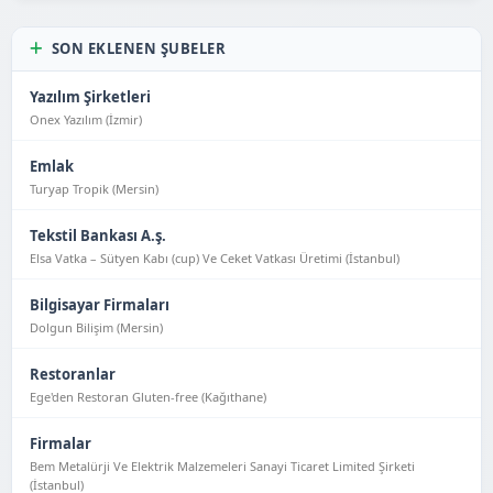
SON EKLENEN ŞUBELER
Yazılım Şirketleri
Onex Yazılım (İzmir)
Emlak
Turyap Tropik (Mersin)
Tekstil Bankası A.ş.
Elsa Vatka – Sütyen Kabı (cup) Ve Ceket Vatkası Üretimi (İstanbul)
Bilgisayar Firmaları
Dolgun Bilişim (Mersin)
Restoranlar
Ege'den Restoran Gluten-free (Kağıthane)
Firmalar
Bem Metalürji Ve Elektrik Malzemeleri Sanayi Ticaret Limited Şirketi
(İstanbul)