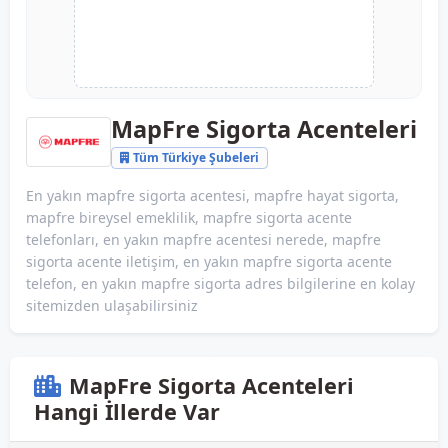
MapFre Sigorta Acenteleri
Tüm Türkiye Şubeleri
En yakın mapfre sigorta acentesi, mapfre hayat sigorta,
mapfre bireysel emeklilik, mapfre sigorta acente
telefonları, en yakın mapfre acentesi nerede, mapfre
sigorta acente iletişim, en yakın mapfre sigorta acente
telefon, en yakın mapfre sigorta adres bilgilerine en kolay
sitemizden ulaşabilirsiniz
MapFre Sigorta Acenteleri
Hangi İllerde Var