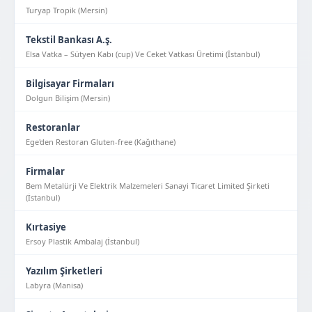
Turyap Tropik (Mersin)
Tekstil Bankası A.ş.
Elsa Vatka – Sütyen Kabı (cup) Ve Ceket Vatkası Üretimi (İstanbul)
Bilgisayar Firmaları
Dolgun Bilişim (Mersin)
Restoranlar
Ege'den Restoran Gluten-free (Kağıthane)
Firmalar
Bem Metalürji Ve Elektrik Malzemeleri Sanayi Ticaret Limited Şirketi
(İstanbul)
Kırtasiye
Ersoy Plastik Ambalaj (İstanbul)
Yazılım Şirketleri
Labyra (Manisa)