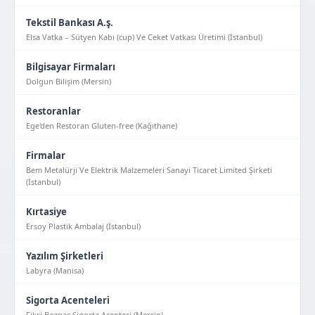
Tekstil Bankası A.ş.
Elsa Vatka – Sütyen Kabı (cup) Ve Ceket Vatkası Üretimi (İstanbul)
Bilgisayar Firmaları
Dolgun Bilişim (Mersin)
Restoranlar
Ege'den Restoran Gluten-free (Kağıthane)
Firmalar
Bem Metalürji Ve Elektrik Malzemeleri Sanayi Ticaret Limited Şirketi
(İstanbul)
Kırtasiye
Ersoy Plastik Ambalaj (İstanbul)
Yazılım Şirketleri
Labyra (Manisa)
Sigorta Acenteleri
Fikri Bozgaç Sigorta Acentesi (Mersin)