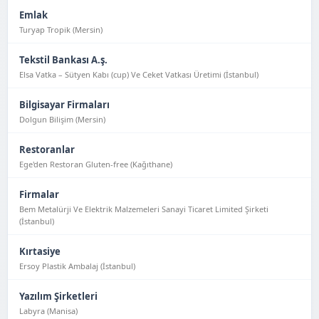
Emlak
Turyap Tropik (Mersin)
Tekstil Bankası A.ş.
Elsa Vatka – Sütyen Kabı (cup) Ve Ceket Vatkası Üretimi (İstanbul)
Bilgisayar Firmaları
Dolgun Bilişim (Mersin)
Restoranlar
Ege'den Restoran Gluten-free (Kağıthane)
Firmalar
Bem Metalürji Ve Elektrik Malzemeleri Sanayi Ticaret Limited Şirketi
(İstanbul)
Kırtasiye
Ersoy Plastik Ambalaj (İstanbul)
Yazılım Şirketleri
Labyra (Manisa)