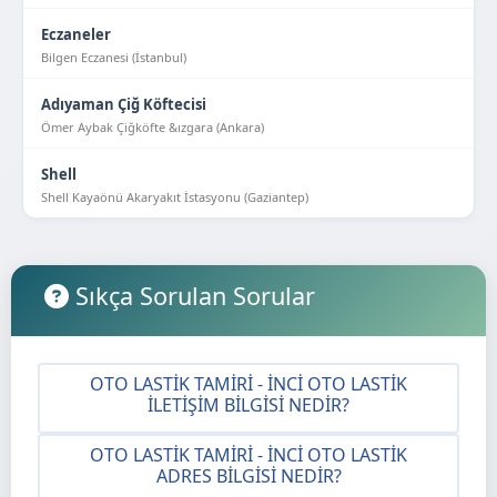
Eczaneler
Bilgen Eczanesi (İstanbul)
Adıyaman Çiğ Köftecisi
Ömer Aybak Çiğköfte &ızgara (Ankara)
Shell
Shell Kayaönü Akaryakıt İstasyonu (Gaziantep)
Sıkça Sorulan Sorular
OTO LASTIK TAMIRI - İNCI OTO LASTIK
İLETIŞIM BILGISI NEDIR?
OTO LASTIK TAMIRI - İNCI OTO LASTIK
ADRES BILGISI NEDIR?