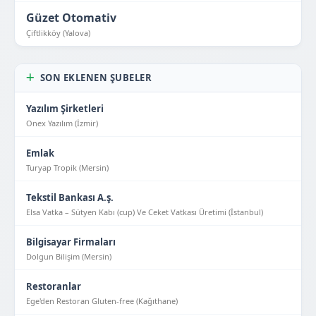
Güzet Otomativ
Çiftlikköy (Yalova)
SON EKLENEN ŞUBELER
Yazılım Şirketleri
Onex Yazılım (İzmir)
Emlak
Turyap Tropik (Mersin)
Tekstil Bankası A.ş.
Elsa Vatka – Sütyen Kabı (cup) Ve Ceket Vatkası Üretimi (İstanbul)
Bilgisayar Firmaları
Dolgun Bilişim (Mersin)
Restoranlar
Ege'den Restoran Gluten-free (Kağıthane)