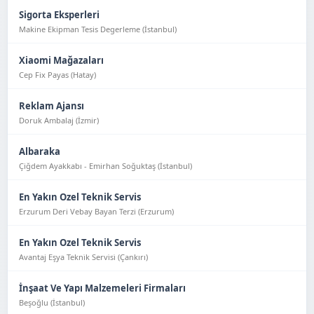
Sigorta Eksperleri
Makine Ekipman Tesis Degerleme (İstanbul)
Xiaomi Mağazaları
Cep Fix Payas (Hatay)
Reklam Ajansı
Doruk Ambalaj (İzmir)
Albaraka
Çiğdem Ayakkabı - Emirhan Soğuktaş (İstanbul)
En Yakın Ozel Teknik Servis
Erzurum Deri Vebay Bayan Terzi (Erzurum)
En Yakın Ozel Teknik Servis
Avantaj Eşya Tekni̇k Servi̇si̇ (Çankırı)
İnşaat Ve Yapı Malzemeleri Firmaları
Beşoğlu (İstanbul)