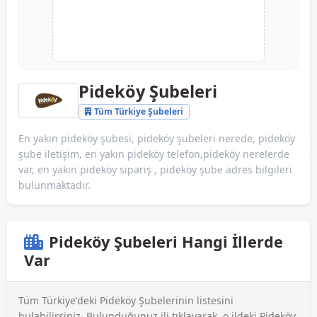
Pideköy Şubeleri
Tüm Türkiye Şubeleri
En yakın pideköy şubesi, pideköy şubeleri nerede, pideköy
şube iletişim, en yakın pideköy telefon,pideköy nerelerde
var, en yakın pideköy sipariş , pideköy şube adres bilgileri
bulunmaktadır.
Pideköy Şubeleri Hangi İllerde
Var
Tüm Türkiye'deki Pideköy Şubelerinin listesini
bulabilirsiniz. Bulunduğunuz ili tıklayarak, o ildeki Pideköy