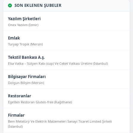
SON EKLENEN ŞUBELER
Yazılım Şirketleri
Onex Yazılım (İzmir)
Emlak
Turyap Tropik (Mersin)
Tekstil Bankası A.ş.
Elsa Vatka – Sütyen Kabı (cup) Ve Ceket Vatkası Üretimi (İstanbul)
Bilgisayar Firmaları
Dolgun Bilişim (Mersin)
Restoranlar
Ege'den Restoran Gluten-free (Kağıthane)
Firmalar
Bem Metalürji Ve Elektrik Malzemeleri Sanayi Ticaret Limited Şirketi
(İstanbul)