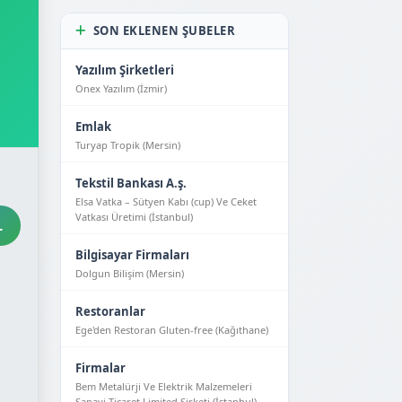
SON EKLENEN ŞUBELER
Yazılım Şirketleri
Onex Yazılım (İzmir)
Emlak
Turyap Tropik (Mersin)
Tekstil Bankası A.ş.
Elsa Vatka – Sütyen Kabı (cup) Ve Ceket
Vatkası Üretimi (İstanbul)
L
Bilgisayar Firmaları
Dolgun Bilişim (Mersin)
Restoranlar
Ege'den Restoran Gluten-free (Kağıthane)
Firmalar
Bem Metalürji Ve Elektrik Malzemeleri
Sanayi Ticaret Limited Şirketi (İstanbul)