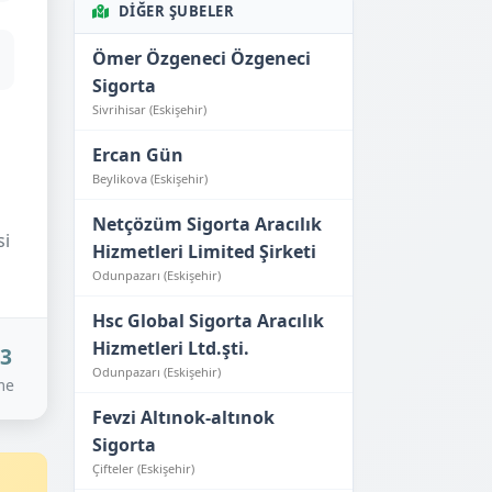
DIĞER ŞUBELER
Ömer Özgeneci Özgeneci
Sigorta
Sivrihisar (Eskişehir)
Ercan Gün
Beylikova (Eskişehir)
Netçözüm Sigorta Aracılık
si
Hizmetleri Limited Şirketi
Odunpazarı (Eskişehir)
Hsc Global Sigorta Aracılık
Hizmetleri Ltd.şti.
23
Odunpazarı (Eskişehir)
me
Fevzi Altınok-altınok
Sigorta
Çifteler (Eskişehir)