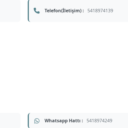
Telefon(İletişim) :
5418974139
Whatsapp Hattı :
5418974249