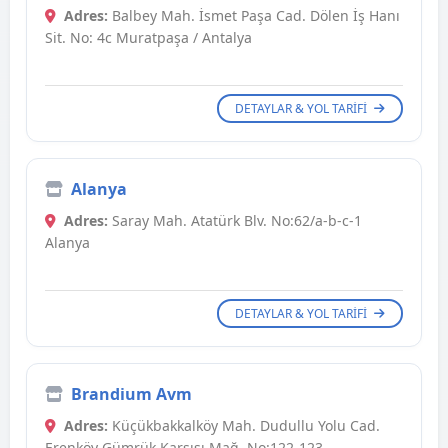
Adres:
Balbey Mah. İsmet Paşa Cad. Dölen İş Hanı
Sit. No: 4c Muratpaşa / Antalya
DETAYLAR & YOL TARIFI
Alanya
Adres:
Saray Mah. Atatürk Blv. No:62/a-b-c-1
Alanya
DETAYLAR & YOL TARIFI
Brandium Avm
Adres:
Küçükbakkalköy Mah. Dudullu Yolu Cad.
Erenköy Gümrük Karşısı Mağ. No:122-123