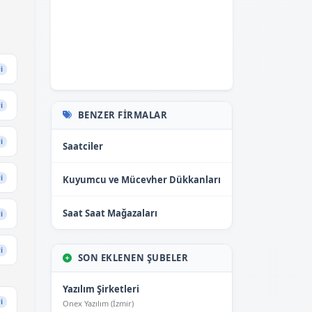
i
i
BENZER FIRMALAR
i
Saatciler
i
Kuyumcu ve Mücevher Dükkanları
Saat Saat Mağazaları
i
i
SON EKLENEN ŞUBELER
Yazılım Şirketleri
i
Onex Yazılım (İzmir)