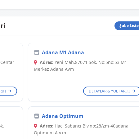
ri
Şube Liste
Adana M1 Adana
- Centar
Adres:
Yeni Mah.87071 Sok. No:5no:53 M1
Merkez Adana Avm
RIFI
DETAYLAR & YOL TARIFI
Adana Optimum
k.
Adres:
Hacı Sabancı Blv.no:28/zm-40adana
Optimum A.v.m