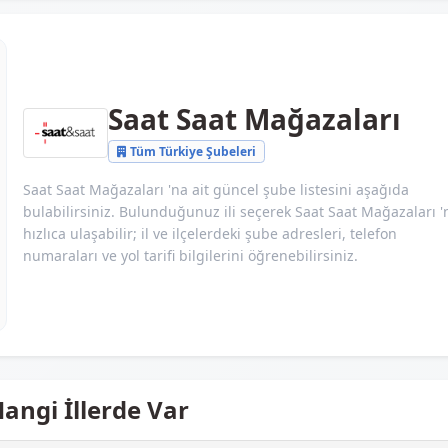
Saat Saat Mağazaları
Tüm Türkiye Şubeleri
Saat Saat Mağazaları 'na ait güncel şube listesini aşağıda
bulabilirsiniz. Bulunduğunuz ili seçerek Saat Saat Mağazaları '
hızlıca ulaşabilir; il ve ilçelerdeki şube adresleri, telefon
numaraları ve yol tarifi bilgilerini öğrenebilirsiniz.
angi İllerde Var