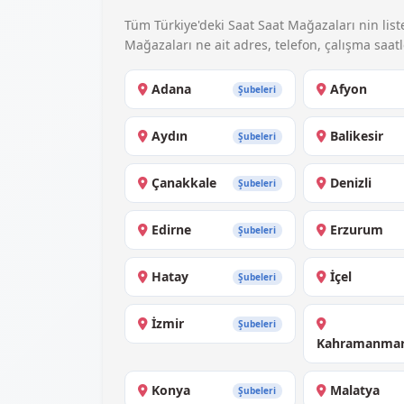
Tüm Türkiye'deki Saat Saat Mağazaları nin liste
Mağazaları ne ait adres, telefon, çalışma saatler
Adana
Afyon
Şubeleri
Aydın
Balikesir
Şubeleri
Çanakkale
Denizli
Şubeleri
Edirne
Erzurum
Şubeleri
Hatay
İçel
Şubeleri
İzmir
Şubeleri
Kahramanmar
Konya
Malatya
Şubeleri