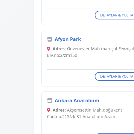
DETAYLAR & YOL TA
Afyon Park
Adres:
Güvenevler Mah.mareşal Fevziç
Blv.no:2/zm15d
DETAYLAR & YOL TA
Ankara Anatolium
Adres:
Akşemsettin Mah.doğukent
Cad.no:215/zk-31 Anatolium A.v.m