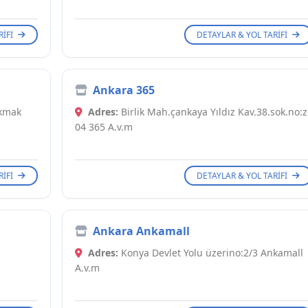
RIFI
DETAYLAR & YOL TARIFI
Ankara 365
akmak
Adres:
Birlik Mah.çankaya Yıldız Kav.38.sok.no:z
04 365 A.v.m
RIFI
DETAYLAR & YOL TARIFI
Ankara Ankamall
Adres:
Konya Devlet Yolu üzerino:2/3 Ankamall
A.v.m