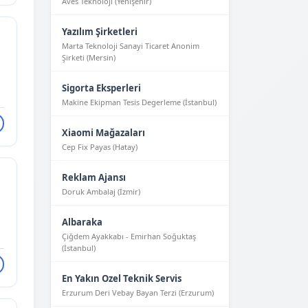
Aves Teknoloji (Yeni̇şehi̇r)
Yazılım Şirketleri
Marta Teknoloji Sanayi Ticaret Anonim
Şirketi (Mersin)
Sigorta Eksperleri
Makine Ekipman Tesis Degerleme (İstanbul)
Xiaomi Mağazaları
Cep Fix Payas (Hatay)
Reklam Ajansı
Doruk Ambalaj (İzmir)
Albaraka
Çiğdem Ayakkabı - Emirhan Soğuktaş
(İstanbul)
En Yakın Ozel Teknik Servis
Erzurum Deri Vebay Bayan Terzi (Erzurum)