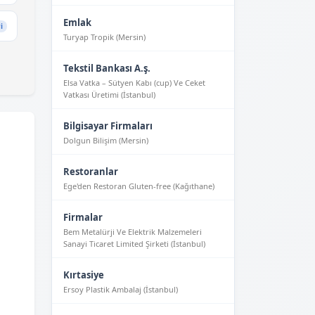
Emlak
i
Turyap Tropik (Mersin)
Tekstil Bankası A.ş.
Elsa Vatka – Sütyen Kabı (cup) Ve Ceket
Vatkası Üretimi (İstanbul)
Bilgisayar Firmaları
Dolgun Bilişim (Mersin)
Restoranlar
Ege'den Restoran Gluten-free (Kağıthane)
Firmalar
Bem Metalürji Ve Elektrik Malzemeleri
Sanayi Ticaret Limited Şirketi (İstanbul)
Kırtasiye
Ersoy Plastik Ambalaj (İstanbul)