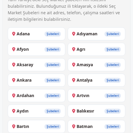
bulabilirsiniz. Bulunduğunuz ili tıklayarak, o ildeki Seç
Market Şubeleri ne ait adres, telefon, çalışma saatleri ve
iletişim bilgilerini bulabilirsiniz.
Adana
Adıyaman
Şubeleri
Şubeleri
Afyon
Agrı
Şubeleri
Şubeleri
Aksaray
Amasya
Şubeleri
Şubeleri
Ankara
Antalya
Şubeleri
Şubeleri
Ardahan
Artvın
Şubeleri
Şubeleri
Aydın
Balıkesır
Şubeleri
Şubeleri
Bartın
Batman
Şubeleri
Şubeleri