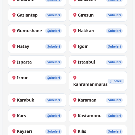
Gazıantep
Gıresun
Şubeleri
Şubeleri
Gumushane
Hakkarı
Şubeleri
Şubeleri
Hatay
Igdır
Şubeleri
Şubeleri
Isparta
Istanbul
Şubeleri
Şubeleri
Izmır
Şubeleri
Şubeleri
Kahramanmaras
Karabuk
Karaman
Şubeleri
Şubeleri
Kars
Kastamonu
Şubeleri
Şubeleri
Kayserı
Kılıs
Şubeleri
Şubeleri