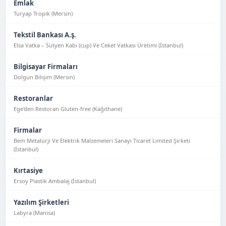
Emlak
Turyap Tropik (Mersin)
Tekstil Bankası A.ş.
Elsa Vatka – Sütyen Kabı (cup) Ve Ceket Vatkası Üretimi (İstanbul)
Bilgisayar Firmaları
Dolgun Bilişim (Mersin)
Restoranlar
Ege'den Restoran Gluten-free (Kağıthane)
Firmalar
Bem Metalürji Ve Elektrik Malzemeleri Sanayi Ticaret Limited Şirketi
(İstanbul)
Kırtasiye
Ersoy Plastik Ambalaj (İstanbul)
Yazılım Şirketleri
Labyra (Manisa)