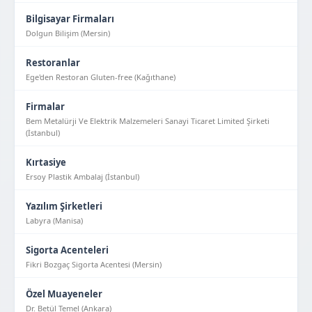
Bilgisayar Firmaları
Dolgun Bilişim (Mersin)
Restoranlar
Ege'den Restoran Gluten-free (Kağıthane)
Firmalar
Bem Metalürji Ve Elektrik Malzemeleri Sanayi Ticaret Limited Şirketi
(İstanbul)
Kırtasiye
Ersoy Plastik Ambalaj (İstanbul)
Yazılım Şirketleri
Labyra (Manisa)
Sigorta Acenteleri
Fikri Bozgaç Sigorta Acentesi (Mersin)
Özel Muayeneler
Dr. Betül Temel (Ankara)